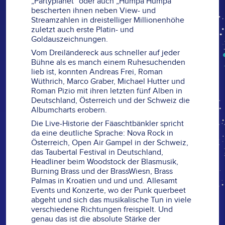
„Partyplanet“ oder auch „Humpa Humpa“
bescherten ihnen neben View- und
Streamzahlen in dreistelliger Millionenhöhe
zuletzt auch erste Platin- und
Goldauszeichnungen.
Vom Dreiländereck aus schneller auf jeder
Bühne als es manch einem Ruhesuchenden
lieb ist, konnten Andreas Frei, Roman
Wüthrich, Marco Graber, Michael Hutter und
Roman Pizio mit ihren letzten fünf Alben in
Deutschland, Österreich und der Schweiz die
Albumcharts erobern.
Die Live-Historie der Fäaschtbänkler spricht
da eine deutliche Sprache: Nova Rock in
Österreich, Open Air Gampel in der Schweiz,
das Taubertal Festival in Deutschland,
Headliner beim Woodstock der Blasmusik,
Burning Brass und der BrassWiesn, Brass
Palmas in Kroatien und und und. Allesamt
Events und Konzerte, wo der Punk querbeet
abgeht und sich das musikalische Tun in viele
verschiedene Richtungen freispielt. Und
genau das ist die absolute Stärke der