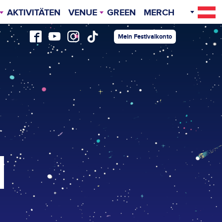
AKTIVITÄTEN
VENUE
GREEN
MERCH
GELÄNDEPLAN
Mein Festivalkonto
ANREISE
KULINARIK
VIP FESTIVALPASS
ZELTHOTEL
GLAMPING
CARPING
CARAVAN CAMPING