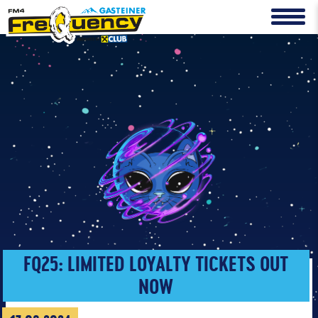
FQ25: LIMITED LOYALTY TICKETS OUT
NOW